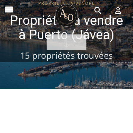
PROPRIÉTÉS À VENDRE
Propriétés à vendre
à Puerto (Jávea)
VER PROPIEDADES
15
propriétés trouvées