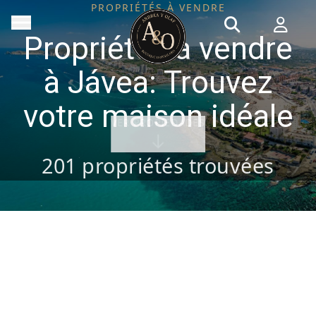
PROPRIÉTÉS À VENDRE
Propriétés à vendre
à Jávea: Trouvez
votre maison idéale
VER PROPIEDADES
201
propriétés trouvées