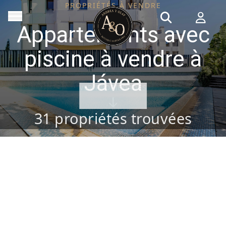
PROPRIÉTÉS À VENDRE
Appartements avec
piscine à vendre à
Jávea
VER PROPIEDADES
31
propriétés trouvées