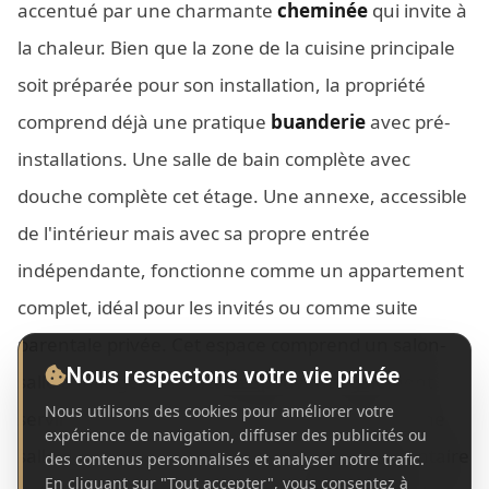
accentué par une charmante
cheminée
qui invite à
la chaleur. Bien que la zone de la cuisine principale
soit préparée pour son installation, la propriété
comprend déjà une pratique
buanderie
avec pré-
installations. Une salle de bain complète avec
douche complète cet étage. Une annexe, accessible
de l'intérieur mais avec sa propre entrée
indépendante, fonctionne comme un appartement
complet, idéal pour les invités ou comme suite
parentale privée. Cet espace comprend un salon-
Nous respectons votre vie privée
salle à manger confortable (pouvant également
Nous utilisons des cookies pour améliorer votre
servir de chambre), une deuxième chambre, une
expérience de navigation, diffuser des publicités ou
salle de bain complète et un espace supplémentaire
des contenus personnalisés et analyser notre trafic.
En cliquant sur "Tout accepter", vous consentez à